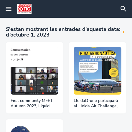
S'estan mostrant les entrades d'aquesta data:
d’octubre 1, 2023
First community MEET,
LleidaDrone participarà
Autumn 2023, Liquid
al Lleida Air Challenge,
Galaxy project powered
la fira aeronàutica de
by GDG Lleida
Lleida