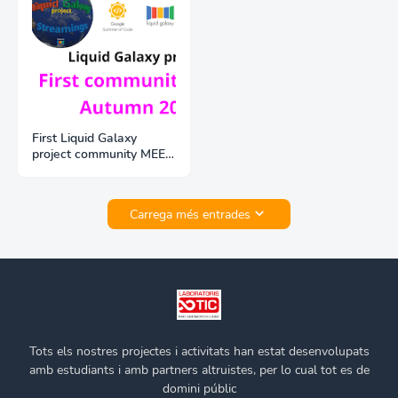
First Liquid Galaxy
project community MEET,
Autumn 2023
Carrega més entrades
Tots els nostres projectes i activitats han estat desenvolupats
amb estudiants i amb partners altruistes, per lo cual tot es de
domini públic