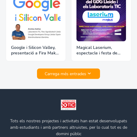
Google i Silicon Valley,
Magical Laserium,
presentació a Fira Maker
espectacle i festa de
2024 per escoles
nadal dels Laboratoris
TIC
Carrega més entrades
Tots els nostres projectes i activitats han estat desenvolupats
amb estudiants i amb partners altruistes, per lo cual tot es de
domini públic