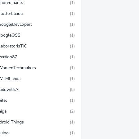
ndreuibanez
(1)
lutterLleida
(1)
oogleDevExpert
(1)
oogleOSS
(1)
aboratorisTIC
(1)
ertigo87
(1)
omenTechmakers
(1)
TMLleida
(1)
uildwithAI
(5)
itel
(1)
iga
(2)
droid Things
(1)
duino
(1)