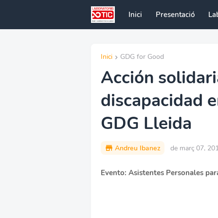
Inici
Presentació
La
Inici
GDG for Good
Acción solidar
discapacidad e
GDG Lleida
Andreu Ibanez
de març 07, 20
Evento: Asistentes Personales para