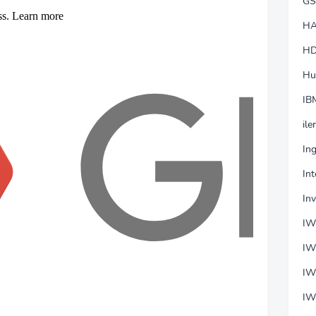
GS
HA
HD
Hu
IB
ile
In
In
In
I
IW
IW
IW