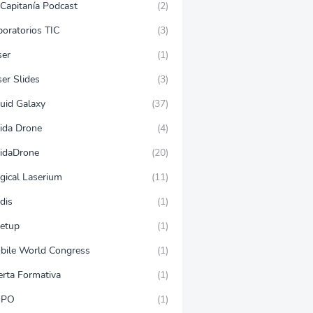
 Capitanía Podcast
(2)
boratorios TIC
(3)
ser
(1)
er Slides
(3)
quid Galaxy
(37)
eida Drone
(4)
eidaDrone
(20)
gical Laserium
(11)
dis
(1)
etup
(1)
bile World Congress
(1)
erta Formativa
(1)
SPO
(1)