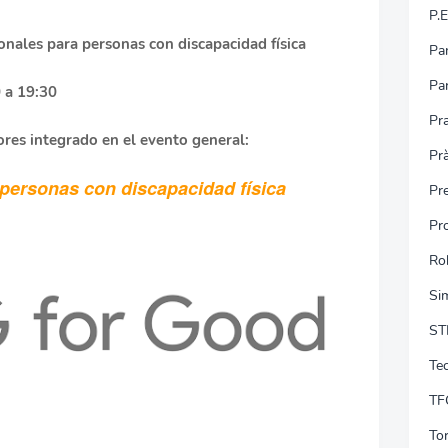
P.E
sonales para personas con discapacidad física
Pa
Pa
0 a 19:30
Pra
ores integrado en el evento general:
Pr
 personas con discapacidad física
Pr
Pro
Ro
Si
ST
Tec
TF
To