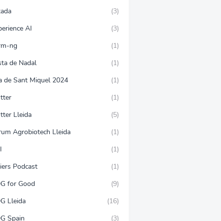
tada
(3)
perience AI
(3)
rm-ng
(1)
sta de Nadal
(1)
ra de Sant Miquel 2024
(1)
tter
(1)
tter Lleida
(5)
rum Agrobiotech Lleida
(1)
I
(1)
iers Podcast
(1)
G for Good
(9)
G Lleida
(16)
G Spain
(3)