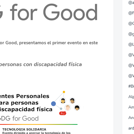
@a
@F
@G
@g
for Good, presentamos el primer evento en este
@L
@V
personas con discapacidad física
@W
@W
#B
Alp
Am
An
ar