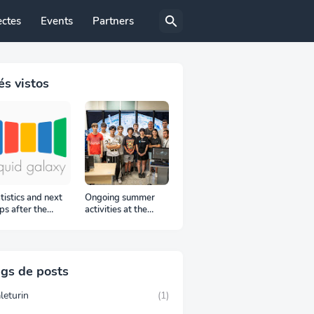
ectes
Events
Partners
s vistos
tistics and next
Ongoing summer
ps after the
activities at the
oC proposal
Laboratorios TIC,
iod
Trang Do visit to the
Liquid Galaxy LAB
gs de posts
leturin
(1)