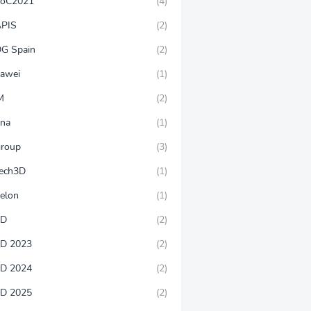
oC2021
(4)
PIS
(2)
G Spain
(2)
awei
(1)
M
(2)
rna
(1)
group
(3)
tech3D
(1)
velon
(1)
WD
(2)
D 2023
(2)
D 2024
(2)
D 2025
(2)