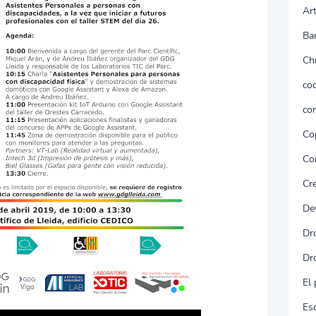
Art
Ba
Ch
cod
co
Co
Co
Cr
De
Dr
Dr
El 
Es