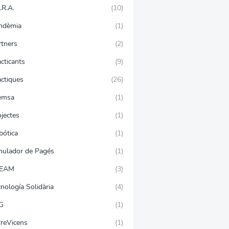
.R.A.
(10)
ndèmia
(1)
rtners
(2)
cticants
(9)
àctiques
(26)
emsa
(1)
jectes
(1)
bótica
(1)
mulador de Pagés
(1)
EAM
(3)
nología Solidària
(4)
G
(1)
rreVicens
(1)