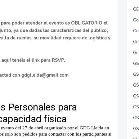
GD
Go
 y para poder atender al evento es
OBLIGATORIO
el
unto, ya que dadas las características del público,
Go
illa de ruedas, su movilidad requiere de logística y
Go
Go
aquí tenéis el link para RSVP.
GS
GS
tactad con
gdglleida@gmail.com
GS
GS
GS
GS
GS