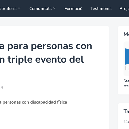
boratoris
Comunitats
Formació
Testimonis
Proj
Mé
ia para personas con
n triple evento del
Sta
ste
19
GS
per
 personas con discapacidad física
Ta
@a