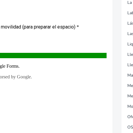
La
La
Lá
Las
Li
Ll
Ll
Ma
Me
Me
Mo
Of
O