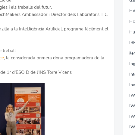
leida.
GS
s i els treballs del futur,
HA
chMakers Ambassador i Director dels Laboratoris TIC
HD
zilla a la Intel.ligència Artificial, programa fàcilment el
Hu
IB
 treball
ile
ce
, la considerada primera dona programadora de la
In
de 1r d'ESO D de l'INS Torre Vicens
In
In
I
IW
IW
IW