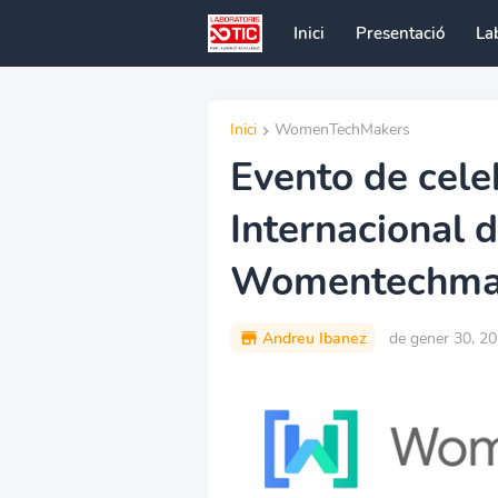
Inici
Presentació
La
Inici
WomenTechMakers
Evento de cele
Internacional 
Womentechmak
Andreu Ibanez
de gener 30, 2