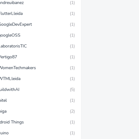
ndreuibanez
(1)
lutterLleida
(1)
oogleDevExpert
(1)
oogleOSS
(1)
aboratorisTIC
(1)
ertigo87
(1)
omenTechmakers
(1)
TMLleida
(1)
uildwithAI
(5)
itel
(1)
iga
(2)
droid Things
(1)
duino
(1)