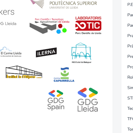
P.E
Pa
Pa
Pra
Pr
Pr
Pro
Ro
Si
ST
Tec
TF
To