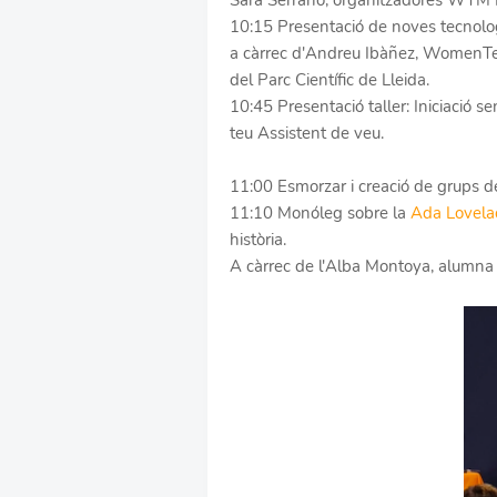
Sara Serrano, organitzadores WTM L
10:15 Presentació de noves tecnologie
a càrrec d'Andreu Ibàñez, WomenTe
del Parc Científic de Lleida.
10:45 Presentació taller: Iniciació sen
teu Assistent de veu.
11:00 Esmorzar i creació de grups de
11:10 Monóleg sobre la
Ada Lovela
història.
A càrrec de l'Alba Montoya, alumna 