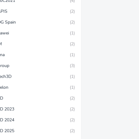
oC2021
(4)
PIS
(2)
G Spain
(2)
awei
(1)
M
(2)
rna
(1)
group
(3)
tech3D
(1)
velon
(1)
WD
(2)
D 2023
(2)
D 2024
(2)
D 2025
(2)