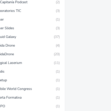
 Capitanía Podcast
(2)
boratorios TIC
(3)
ser
(1)
er Slides
(3)
quid Galaxy
(37)
eida Drone
(4)
eidaDrone
(20)
gical Laserium
(11)
dis
(1)
etup
(1)
bile World Congress
(1)
erta Formativa
(1)
SPO
(1)