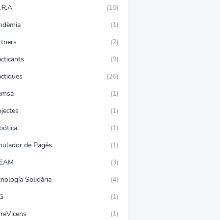
.R.A.
(10)
ndèmia
(1)
rtners
(2)
cticants
(9)
àctiques
(26)
emsa
(1)
jectes
(1)
bótica
(1)
mulador de Pagés
(1)
EAM
(3)
nología Solidària
(4)
G
(1)
rreVicens
(1)