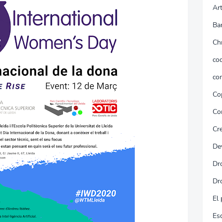
Art
Ba
Ch
cod
co
Co
Co
Cr
De
Dr
Dr
El 
Es