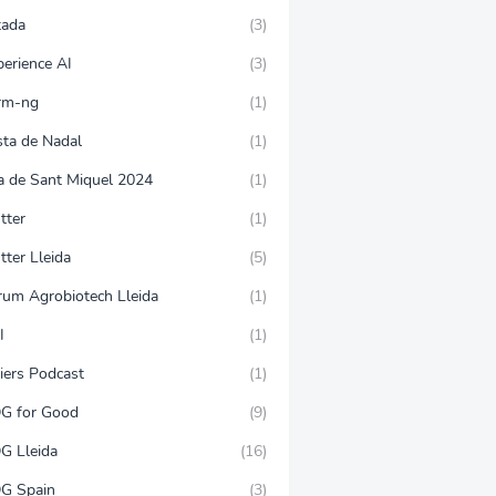
tada
(3)
perience AI
(3)
rm-ng
(1)
sta de Nadal
(1)
ra de Sant Miquel 2024
(1)
tter
(1)
tter Lleida
(5)
rum Agrobiotech Lleida
(1)
I
(1)
iers Podcast
(1)
G for Good
(9)
G Lleida
(16)
G Spain
(3)