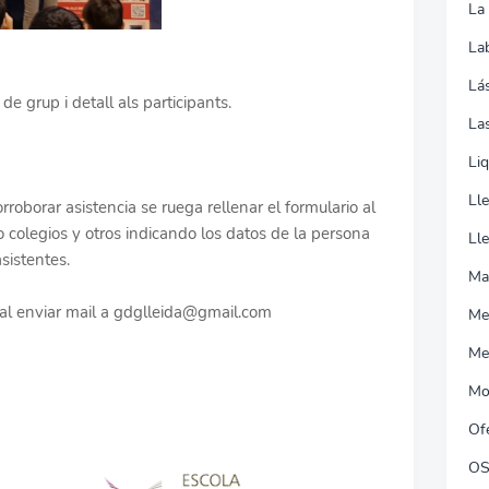
La
La
Lá
de grup i detall als participants.
Las
Li
Ll
roborar asistencia se ruega rellenar el formulario al
 colegios y otros indicando los datos de la persona
Ll
sistentes.
Ma
al enviar mail a gdglleida@gmail.com
Me
Me
Mo
Of
O