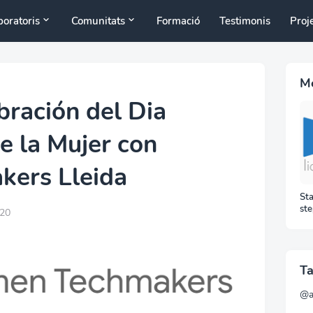
boratoris
Comunitats
Formació
Testimonis
Proj
Mé
bración del Dia
de la Mujer con
ers Lleida
Sta
ste
020
GS
per
Ta
@a