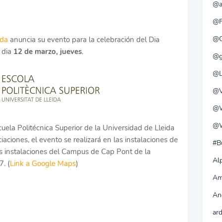
@a
@F
@G
da
anuncia su evento para la celebración del Dia
o dia
12 de marzo, jueves
.
@g
@L
@V
@W
@W
uela Politécnica Superior de la Universidad de Lleida
iaciones, el evento se realizará en las instalaciones de
#B
las instalaciones del Campus de Cap Pont de la
Alp
7. (
Link a Google Maps
)
Am
An
ar