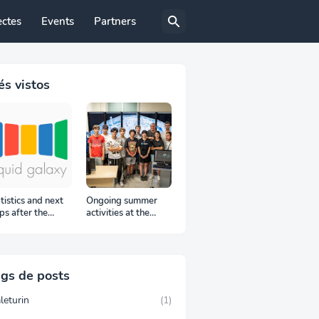
ectes
Events
Partners
s vistos
tistics and next
Ongoing summer
ps after the
activities at the
oC proposal
Laboratorios TIC,
iod
Trang Do visit to the
Liquid Galaxy LAB
gs de posts
leturin
(1)