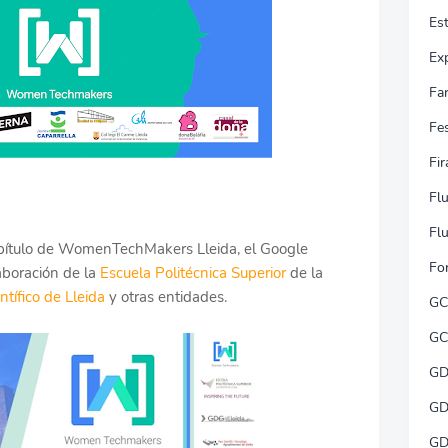
Es
Ex
Fa
Fe
Fi
Flu
Flu
apítulo de WomenTechMakers Lleida, el Google
Fo
aboración de la
Escuela Politécnica Superior
de la
ntífico de Lleida
y otras entidades.
GC
GC
GD
GD
GD