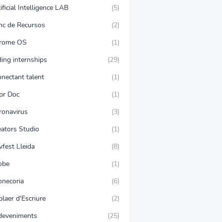
ificial Intelligence LAB
(5)
nc de Recursos
(2)
rome OS
(1)
ing internships
(29)
nnectant talent
(1)
pr Doc
(1)
ronavirus
(3)
eators Studio
(1)
vfest Lleida
(8)
obe
(1)
onecoria
(6)
plaer d'Escriure
(2)
deveniments
(25)