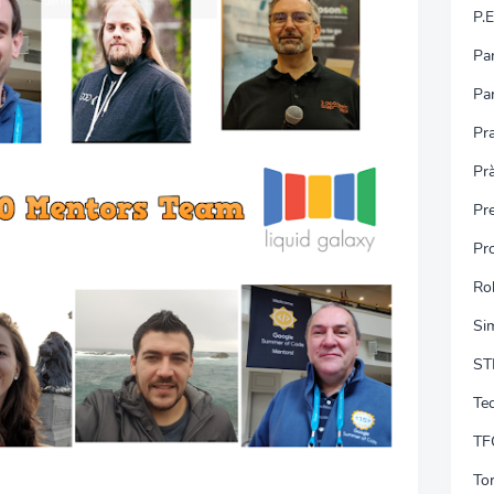
P.E
Pa
Pa
Pra
Pr
Pr
Pro
Ro
Si
ST
Tec
TF
To