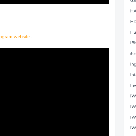
GS
HA
HD
Hu
ogram website
.
IB
ile
In
In
In
I
IW
IW
IW