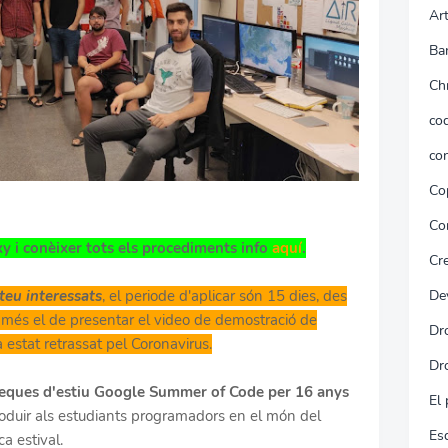
Art
Ba
Ch
cod
co
Co
Co
xy i conèixer tots els procediments info
aquí
.
Cr
teu interessats
, el periode d'aplicar són 15 dies, des
De
a més el de presentar el video de demostració de
Dr
estat retrassat pel Coronavirus.
Dr
eques d'estiu Google Summer of Code per 16 anys
El 
troduir als estudiants programadors en el món del
Es
a estival.