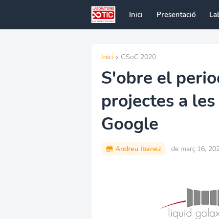
Inici
Presentació
La
Inici
GSoC 2020
S'obre el peri
projectes a les
Google
Andreu Ibanez
de març 16, 20