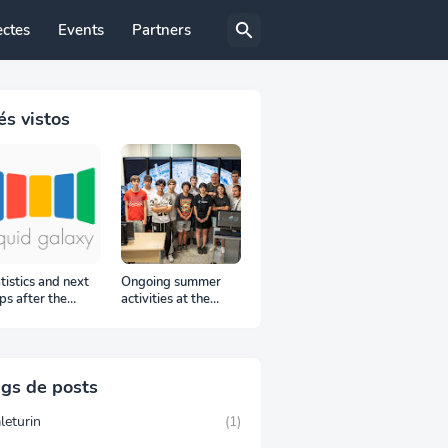
ectes
Events
Partners
s vistos
tistics and next
Ongoing summer
ps after the
activities at the
oC proposal
Laboratorios TIC,
iod
Trang Do visit to the
Liquid Galaxy LAB
gs de posts
leturin
(1)