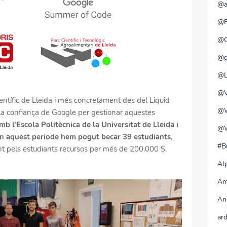
@a
@F
@G
@g
@L
@V
entífic de Lleida i més concretament des del Liquid
@W
a confiança de Google per gestionar aquestes
b l'Escola Politècnica de la Universitat de Lleida i
@W
 en aquest periode hem pogut becar 39 estudiants
,
#B
t pels estudiants recursos per més de 200.000 $,
Alp
Am
An
ar