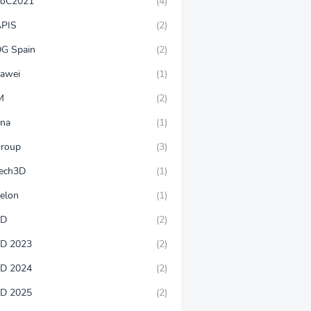
oC2021
(4)
PIS
(2)
G Spain
(2)
awei
(1)
M
(2)
rna
(1)
group
(3)
tech3D
(1)
velon
(1)
WD
(2)
D 2023
(2)
D 2024
(2)
D 2025
(2)