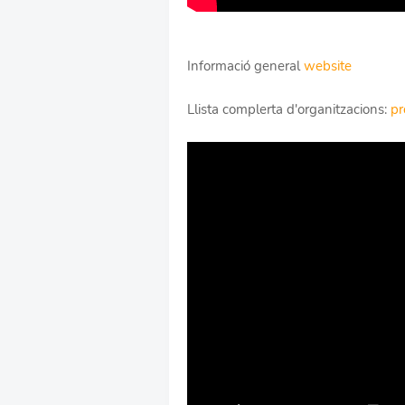
Informació general
website
Llista complerta d'organitzacions:
pr