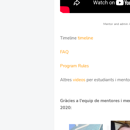
Mentor and admin An
Timeline
timeline
FAQ
Program Rules
Altres
videos
per estudiants i ment
Gràcies a l'equip de mentores i men
2020: