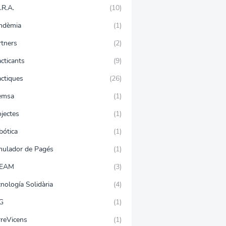
.R.A.
(10)
ndèmia
(1)
rtners
(2)
cticants
(9)
àctiques
(26)
emsa
(1)
jectes
(1)
bótica
(1)
mulador de Pagés
(1)
EAM
(3)
nología Solidària
(4)
G
(1)
rreVicens
(1)