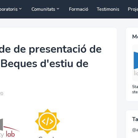
boratoris
Comunitats
Formació
Testimonis
Proj
Mé
ode de presentació de
 Beques d'estiu de
Sta
ste
20
GS
per
Ta
@a