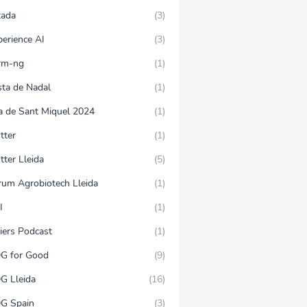
tada
(3)
perience AI
(3)
rm-ng
(1)
sta de Nadal
(1)
ra de Sant Miquel 2024
(1)
tter
(1)
tter Lleida
(5)
rum Agrobiotech Lleida
(1)
I
(1)
iers Podcast
(1)
G for Good
(9)
G Lleida
(16)
G Spain
(3)