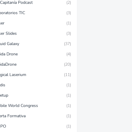
 Capitanía Podcast
(2)
boratorios TIC
(3)
ser
(1)
er Slides
(3)
quid Galaxy
(37)
eida Drone
(4)
eidaDrone
(20)
gical Laserium
(11)
dis
(1)
etup
(1)
bile World Congress
(1)
erta Formativa
(1)
SPO
(1)