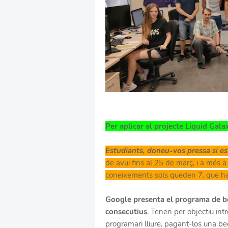
Per aplicar al projecte Liquid Gala
Estudiants, doneu-vos pressa si es
de avui fins al 25 de març, i a més 
coneixements sols queden 7, que ha 
Google presenta el programa de b
consecutius
. Tenen per objectiu in
programari lliure, pagant-los una bec