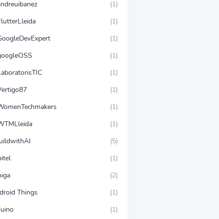
ndreuibanez
(1)
lutterLleida
(1)
oogleDevExpert
(1)
oogleOSS
(1)
aboratorisTIC
(1)
ertigo87
(1)
omenTechmakers
(1)
TMLleida
(1)
uildwithAI
(5)
itel
(1)
iga
(2)
droid Things
(1)
duino
(1)