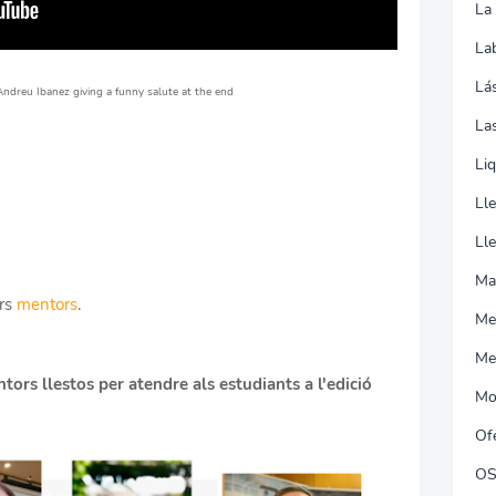
La
La
Lá
dreu Ibanez giving a funny salute at the end
Las
Li
Ll
Ll
Ma
ors
mentors
.
Me
Me
tors llestos per atendre als estudiants a l'edició
Mo
Of
O