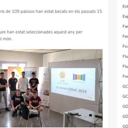
Es
ris de 109 païssos han estat becats en els passats 15
Ex
Fa
iure han estat seleccionades aquest any per
Fe
el món.
Fi
Flu
Flu
Fo
GC
GC
GD
GD
GD