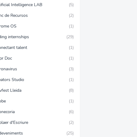
ificial Intelligence LAB
(5)
nc de Recursos
(2)
rome OS
(1)
ing internships
(29)
nnectant talent
(1)
pr Doc
(1)
ronavirus
(3)
eators Studio
(1)
vfest Lleida
(8)
obe
(1)
onecoria
(6)
plaer d'Escriure
(2)
deveniments
(25)