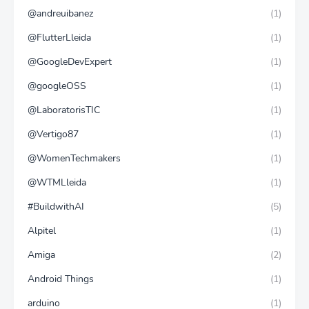
@andreuibanez
(1)
@FlutterLleida
(1)
@GoogleDevExpert
(1)
@googleOSS
(1)
@LaboratorisTIC
(1)
@Vertigo87
(1)
@WomenTechmakers
(1)
@WTMLleida
(1)
#BuildwithAI
(5)
Alpitel
(1)
Amiga
(2)
Android Things
(1)
arduino
(1)