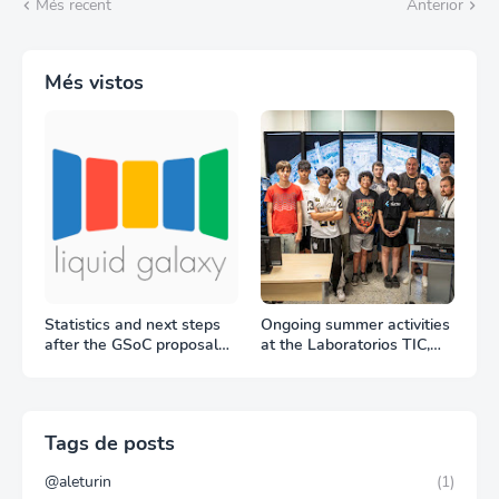
Més recent
Anterior
Més vistos
Statistics and next steps
Ongoing summer activities
after the GSoC proposal
at the Laboratorios TIC,
period
Trang Do visit to the Liquid
Galaxy LAB
Tags de posts
@aleturin
(1)