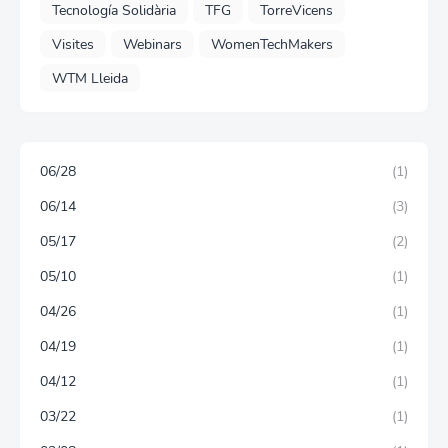
Tecnología Solidària
TFG
TorreVicens
Visites
Webinars
WomenTechMakers
WTM Lleida
06/28
(1)
06/14
(3)
05/17
(2)
05/10
(1)
04/26
(1)
04/19
(1)
04/12
(1)
03/22
(1)