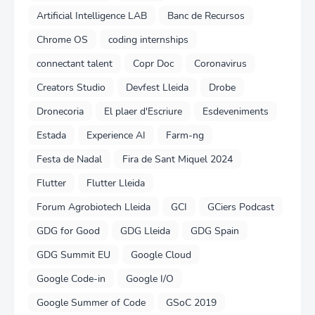
Artificial Intelligence LAB
Banc de Recursos
Chrome OS
coding internships
connectant talent
Copr Doc
Coronavirus
Creators Studio
Devfest Lleida
Drobe
Dronecoria
El plaer d'Escriure
Esdeveniments
Estada
Experience AI
Farm-ng
Festa de Nadal
Fira de Sant Miquel 2024
Flutter
Flutter Lleida
Forum Agrobiotech Lleida
GCI
GCiers Podcast
GDG for Good
GDG Lleida
GDG Spain
GDG Summit EU
Google Cloud
Google Code-in
Google I/O
Google Summer of Code
GSoC 2019