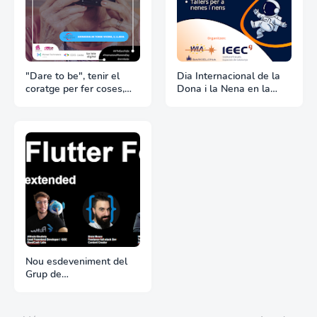
"Dare to be", tenir el
Dia Internacional de la
coratge per fer coses,
Dona i la Nena en la
slogan del proper
Ciència, per WIA Europe
esdeveniment del Dia
BCN i WTM Lleida/GDG
Internacional de la Dona,
Lleida
per WTM Lleida i GDG
Lleida
Nou esdeveniment del
Grup de
Desenvolupadors de
Google: Flutter Forward