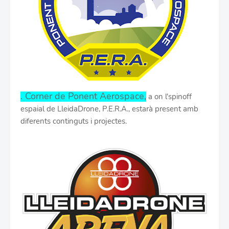
. Corner de Ponent Aerospace,
a on l'spinoff
espaial de LleidaDrone, P.E.R.A., estarà present amb
diferents continguts i projectes.