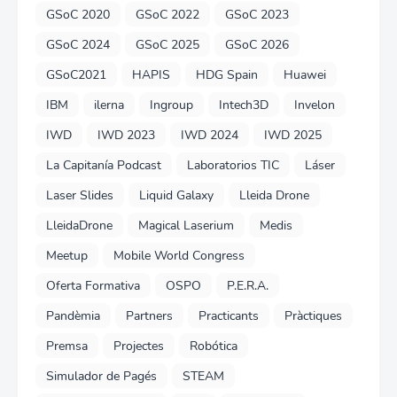
GSoC 2020
GSoC 2022
GSoC 2023
GSoC 2024
GSoC 2025
GSoC 2026
GSoC2021
HAPIS
HDG Spain
Huawei
IBM
ilerna
Ingroup
Intech3D
Invelon
IWD
IWD 2023
IWD 2024
IWD 2025
La Capitanía Podcast
Laboratorios TIC
Láser
Laser Slides
Liquid Galaxy
Lleida Drone
LleidaDrone
Magical Laserium
Medis
Meetup
Mobile World Congress
Oferta Formativa
OSPO
P.E.R.A.
Pandèmia
Partners
Practicants
Pràctiques
Premsa
Projectes
Robótica
Simulador de Pagés
STEAM