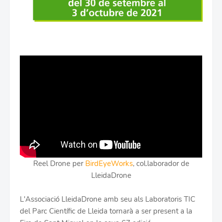
Reel Drone per
BirdEyeWorks
, col.laborador de
LleidaDrone
L'Associació LleidaDrone amb seu als Laboratoris TIC
del Parc Científic de Lleida tornarà a ser present a la