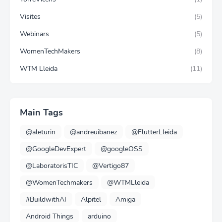
Visites
(5)
Webinars
(5)
WomenTechMakers
(8)
WTM Lleida
(11)
Main Tags
@aleturin
@andreuibanez
@FlutterLleida
@GoogleDevExpert
@googleOSS
@LaboratorisTIC
@Vertigo87
@WomenTechmakers
@WTMLleida
#BuildwithAI
Alpitel
Amiga
Android Things
arduino