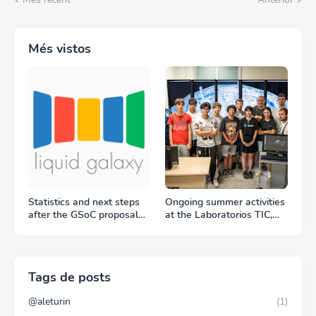
Més vistos
Statistics and next steps
Ongoing summer activities
after the GSoC proposal
at the Laboratorios TIC,
period
Trang Do visit to the Liquid
Galaxy LAB
Tags de posts
@aleturin
(1)