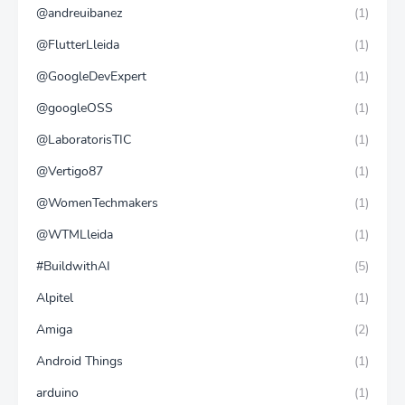
@andreuibanez
(1)
@FlutterLleida
(1)
@GoogleDevExpert
(1)
@googleOSS
(1)
@LaboratorisTIC
(1)
@Vertigo87
(1)
@WomenTechmakers
(1)
@WTMLleida
(1)
#BuildwithAI
(5)
Alpitel
(1)
Amiga
(2)
Android Things
(1)
arduino
(1)