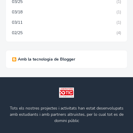
03/25
(1)
03/18
(1)
03/11
(1)
02/25
(4)
Amb la tecnologia de Blogger
Tots els nostres projectes i activitats han estat desenvolupats
amb estudiants i amb partners altruistes, per lo cual tot es de
domini públic