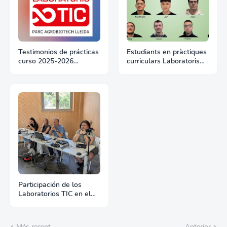
Testimonios de prácticas
Estudiants en pràctiques
curso 2025-2026
curriculars Laboratoris
estudiantes en los
TIC del Parc Agrobiotech
Laboratorios TIC del
Lleida 1er semestre
Parc Agrobiotech
2026
Participación de los
Laboratorios TIC en el
Pitch Day de Aptenisa
en el Parc Agrobiotech
Més recent
Anterior