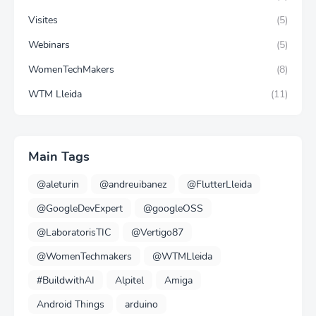
Visites
(5)
Webinars
(5)
WomenTechMakers
(8)
WTM Lleida
(11)
Main Tags
@aleturin
@andreuibanez
@FlutterLleida
@GoogleDevExpert
@googleOSS
@LaboratorisTIC
@Vertigo87
@WomenTechmakers
@WTMLleida
#BuildwithAI
Alpitel
Amiga
Android Things
arduino