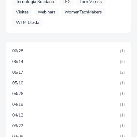
Tecnología Solidària
TFG
TorreVicens
Visites
Webinars
WomenTechMakers
WTM Lleida
06/28
(1)
06/14
(3)
05/17
(2)
05/10
(1)
04/26
(1)
04/19
(1)
04/12
(1)
03/22
(1)
03/08
(1)