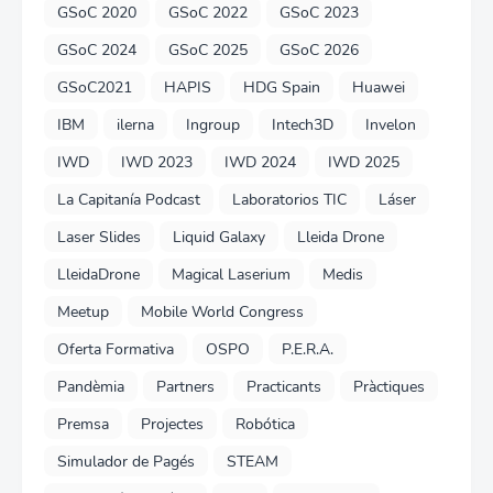
GSoC 2020
GSoC 2022
GSoC 2023
GSoC 2024
GSoC 2025
GSoC 2026
GSoC2021
HAPIS
HDG Spain
Huawei
IBM
ilerna
Ingroup
Intech3D
Invelon
IWD
IWD 2023
IWD 2024
IWD 2025
La Capitanía Podcast
Laboratorios TIC
Láser
Laser Slides
Liquid Galaxy
Lleida Drone
LleidaDrone
Magical Laserium
Medis
Meetup
Mobile World Congress
Oferta Formativa
OSPO
P.E.R.A.
Pandèmia
Partners
Practicants
Pràctiques
Premsa
Projectes
Robótica
Simulador de Pagés
STEAM