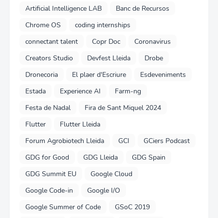
Artificial Intelligence LAB
Banc de Recursos
Chrome OS
coding internships
connectant talent
Copr Doc
Coronavirus
Creators Studio
Devfest Lleida
Drobe
Dronecoria
El plaer d'Escriure
Esdeveniments
Estada
Experience AI
Farm-ng
Festa de Nadal
Fira de Sant Miquel 2024
Flutter
Flutter Lleida
Forum Agrobiotech Lleida
GCI
GCiers Podcast
GDG for Good
GDG Lleida
GDG Spain
GDG Summit EU
Google Cloud
Google Code-in
Google I/O
Google Summer of Code
GSoC 2019