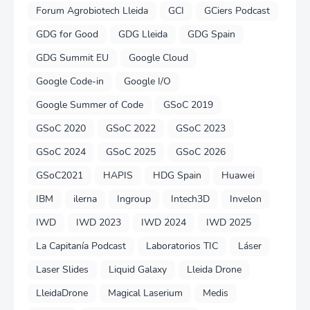
Forum Agrobiotech Lleida
GCI
GCiers Podcast
GDG for Good
GDG Lleida
GDG Spain
GDG Summit EU
Google Cloud
Google Code-in
Google I/O
Google Summer of Code
GSoC 2019
GSoC 2020
GSoC 2022
GSoC 2023
GSoC 2024
GSoC 2025
GSoC 2026
GSoC2021
HAPIS
HDG Spain
Huawei
IBM
ilerna
Ingroup
Intech3D
Invelon
IWD
IWD 2023
IWD 2024
IWD 2025
La Capitanía Podcast
Laboratorios TIC
Láser
Laser Slides
Liquid Galaxy
Lleida Drone
LleidaDrone
Magical Laserium
Medis