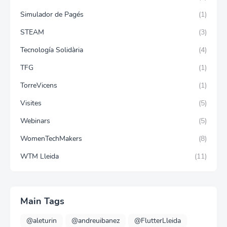
Simulador de Pagés
(1)
STEAM
(3)
Tecnología Solidària
(4)
TFG
(1)
TorreVicens
(1)
Visites
(5)
Webinars
(5)
WomenTechMakers
(8)
WTM Lleida
(11)
Main Tags
@aleturin
@andreuibanez
@FlutterLleida