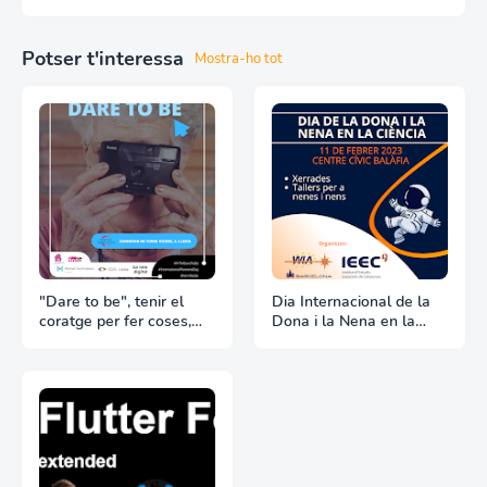
Potser t'interessa
Mostra-ho tot
"Dare to be", tenir el
Dia Internacional de la
coratge per fer coses,
Dona i la Nena en la
slogan del proper
Ciència, per WIA Europe
esdeveniment del Dia
BCN i WTM Lleida/GDG
Internacional de la Dona,
Lleida
per WTM Lleida i GDG
Lleida