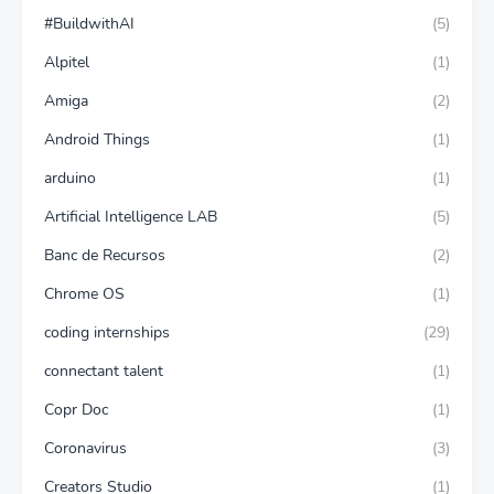
#BuildwithAI
(5)
Alpitel
(1)
Amiga
(2)
Android Things
(1)
arduino
(1)
Artificial Intelligence LAB
(5)
Banc de Recursos
(2)
Chrome OS
(1)
coding internships
(29)
connectant talent
(1)
Copr Doc
(1)
Coronavirus
(3)
Creators Studio
(1)