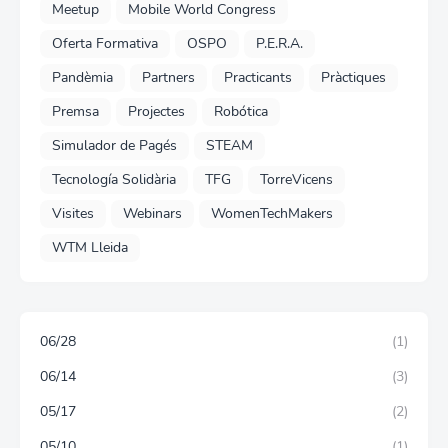
Meetup
Mobile World Congress
Oferta Formativa
OSPO
P.E.R.A.
Pandèmia
Partners
Practicants
Pràctiques
Premsa
Projectes
Robótica
Simulador de Pagés
STEAM
Tecnología Solidària
TFG
TorreVicens
Visites
Webinars
WomenTechMakers
WTM Lleida
06/28
(1)
06/14
(3)
05/17
(2)
05/10
(1)