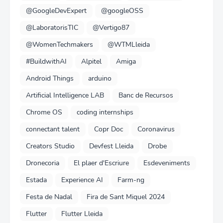
@GoogleDevExpert
@googleOSS
@LaboratorisTIC
@Vertigo87
@WomenTechmakers
@WTMLleida
#BuildwithAI
Alpitel
Amiga
Android Things
arduino
Artificial Intelligence LAB
Banc de Recursos
Chrome OS
coding internships
connectant talent
Copr Doc
Coronavirus
Creators Studio
Devfest Lleida
Drobe
Dronecoria
El plaer d'Escriure
Esdeveniments
Estada
Experience AI
Farm-ng
Festa de Nadal
Fira de Sant Miquel 2024
Flutter
Flutter Lleida