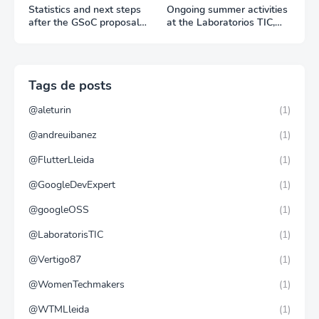
Statistics and next steps
Ongoing summer activities
after the GSoC proposal
at the Laboratorios TIC,
period
Trang Do visit to the Liquid
Galaxy LAB
Tags de posts
@aleturin
(1)
@andreuibanez
(1)
@FlutterLleida
(1)
@GoogleDevExpert
(1)
@googleOSS
(1)
@LaboratorisTIC
(1)
@Vertigo87
(1)
@WomenTechmakers
(1)
@WTMLleida
(1)