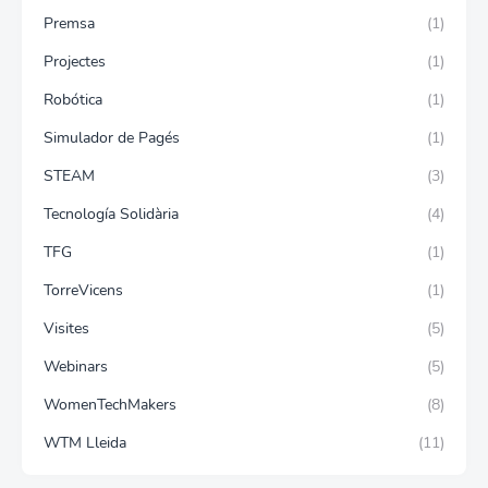
Premsa
(1)
Projectes
(1)
Robótica
(1)
Simulador de Pagés
(1)
STEAM
(3)
Tecnología Solidària
(4)
TFG
(1)
TorreVicens
(1)
Visites
(5)
Webinars
(5)
WomenTechMakers
(8)
WTM Lleida
(11)