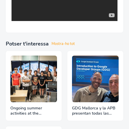
Potser t'interessa
Mostra-ho tot
Ongoing summer
GDG Mallorca y la APB
activities at the
presentan todas las
Laboratorios TIC, Trang
innovaciones en
Do visit to the Liquid
Inteligencia Artificial
Galaxy LAB