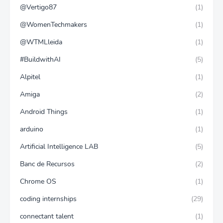
@Vertigo87
(1)
@WomenTechmakers
(1)
@WTMLleida
(1)
#BuildwithAI
(5)
Alpitel
(1)
Amiga
(2)
Android Things
(1)
arduino
(1)
Artificial Intelligence LAB
(5)
Banc de Recursos
(2)
Chrome OS
(1)
coding internships
(29)
connectant talent
(1)