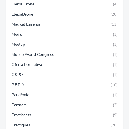
Lleida Drone
(4)
LleidaDrone
(20)
Magical Laserium
(11)
Medis
(1)
Meetup
(1)
Mobile World Congress
(1)
Oferta Formativa
(1)
OSPO
(1)
P.E.R.A.
(10)
Pandèmia
(1)
Partners
(2)
Practicants
(9)
Pràctiques
(26)