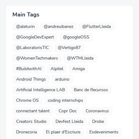
Main Tags
@aleturin
@andreuibanez
@FlutterLleida
@GoogleDevExpert
@googleOSS
@LaboratorisTIC
@Vertigo87
@WomenTechmakers
@WTMLleida
#BuildwithAI
Alpitel
Amiga
Android Things
arduino
Artificial Intelligence LAB
Banc de Recursos
Chrome OS
coding internships
connectant talent
Copr Doc
Coronavirus
Creators Studio
Devfest Lleida
Drobe
Dronecoria
El plaer d'Escriure
Esdeveniments