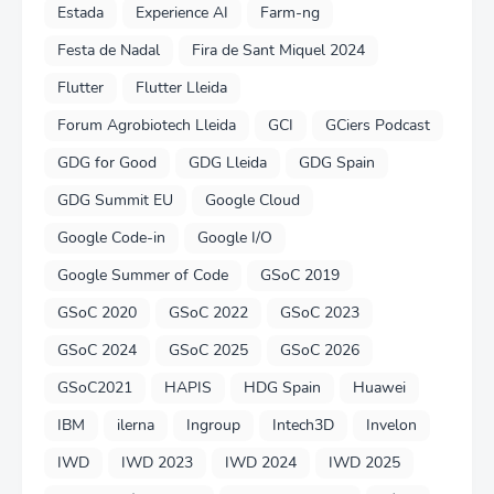
Estada
Experience AI
Farm-ng
Festa de Nadal
Fira de Sant Miquel 2024
Flutter
Flutter Lleida
Forum Agrobiotech Lleida
GCI
GCiers Podcast
GDG for Good
GDG Lleida
GDG Spain
GDG Summit EU
Google Cloud
Google Code-in
Google I/O
Google Summer of Code
GSoC 2019
GSoC 2020
GSoC 2022
GSoC 2023
GSoC 2024
GSoC 2025
GSoC 2026
GSoC2021
HAPIS
HDG Spain
Huawei
IBM
ilerna
Ingroup
Intech3D
Invelon
IWD
IWD 2023
IWD 2024
IWD 2025