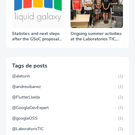
Statistics and next steps
Ongoing summer activities
after the GSoC proposal
at the Laboratorios TIC,
period
Trang Do visit to the Liquid
Galaxy LAB
Tags de posts
@aleturin
(1)
@andreuibanez
(1)
@FlutterLleida
(1)
@GoogleDevExpert
(1)
@googleOSS
(1)
@LaboratorisTIC
(1)