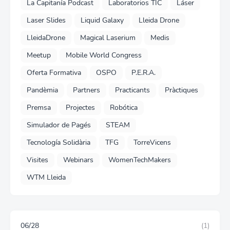
La Capitanía Podcast
Laboratorios TIC
Láser
Laser Slides
Liquid Galaxy
Lleida Drone
LleidaDrone
Magical Laserium
Medis
Meetup
Mobile World Congress
Oferta Formativa
OSPO
P.E.R.A.
Pandèmia
Partners
Practicants
Pràctiques
Premsa
Projectes
Robótica
Simulador de Pagés
STEAM
Tecnología Solidària
TFG
TorreVicens
Visites
Webinars
WomenTechMakers
WTM Lleida
06/28
(1)